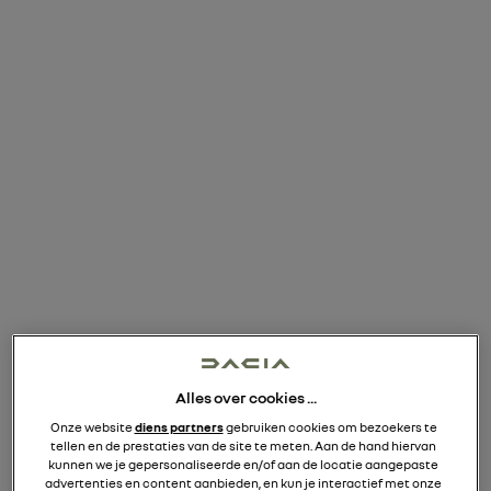
4,6 - 7,5 l/100km WLTP
105 - 136 g CO
/km WLTP
2
DUSTER
(1)
Vanaf
€ 19.690
BTWi
Of
€ 149/maand
Laatste verhoogde maandelijkse aflossing van
€ 10.979
meer details over de financiering
i
Alles over cookies ...
VRAAG EEN OFFERTE AAN
Onze website
diens partners
gebruiken cookies om bezoekers te
tellen en de prestaties van de site te meten. Aan de hand hiervan
kunnen we je gepersonaliseerde en/of aan de locatie aangepaste
advertenties en content aanbieden, en kun je interactief met onze