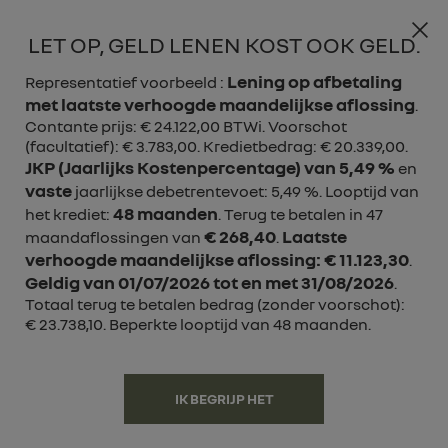

LET OP, GELD LENEN KOST OOK GELD.
Lening op afbetaling
Representatief voorbeeld :
met laatste verhoogde maandelijkse aflossing
.
Contante prijs: € 24.122,00 BTWi. Voorschot
(facultatief): € 3.783,00. Kredietbedrag: € 20.339,00.
JKP (Jaarlijks Kostenpercentage) van 5,49 %
en
vaste
jaarlijkse debetrentevoet: 5,49 %. Looptijd van
48 maanden
het krediet:
. Terug te betalen in 47
€ 268,40
Laatste
maandaflossingen van
.
verhoogde maandelijkse aflossing: € 11.123,30
.
Geldig van 01/07/2026 tot en met 31/08/2026
.
Totaal terug te betalen bedrag (zonder voorschot):
€ 23.738,10. Beperkte looptijd van 48 maanden.
IK BEGRIJP HET