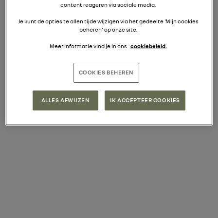
HAAST? DIT MODEL IS IN VOORRAAD
content reageren via sociale media.
Je kunt de opties te allen tijde wijzigen via het gedeelte 'Mijn cookies
beheren' op onze site.
Meer informatie vind je in ons
cookiebeleid.
DACIA ZEN: TOT 7 JAAR
COOKIES BEHEREN
GARANTIE
(2)
ALLES AFWIJZEN
IK ACCEPTEER COOKIES
READY-TO-GO PREMIE
TOT € 1.500 OP ONZE
STOCKVOERTUIGEN
(3)
DUSTER